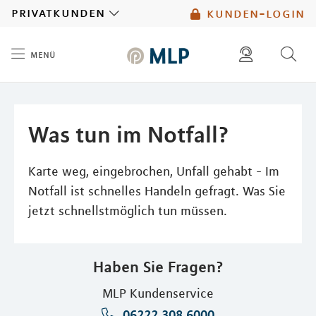
MLP
privatkunden
kunden-login
menü
Inhalt
diese website durchsuchen
mlp berater finden
Was tun im Notfall?
Karte weg, eingebrochen, Unfall gehabt - Im
Notfall ist schnelles Handeln gefragt. Was Sie
jetzt schnellstmöglich tun müssen.
Haben Sie Fragen?
MLP Kundenservice
06222 308 6000