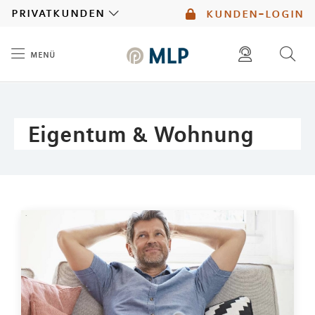
MLP
privatkunden
kunden-login
menü
Inhalt
diese website durchsuchen
mlp berater finden
Eigentum & Wohnung