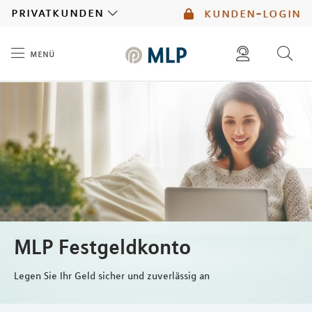
MLP
privatkunden
kunden-login
menü
Inhalt
diese website durchsuchen
mlp berater finden
MLP Festgeldkonto
Legen Sie Ihr Geld sicher und zuverlässig an