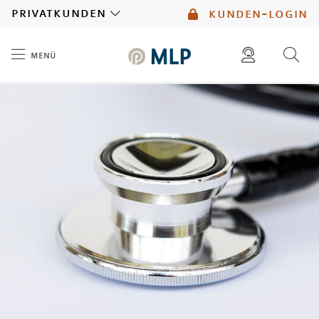
MLP
privatkunden
kunden-login
menü
Inhalt
diese website durchsuchen
mlp berater finden