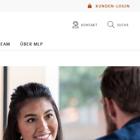
KUNDEN-LOGIN
kontakt
suche
diese website durchsuchen
team
über mlp
mlp berater finden