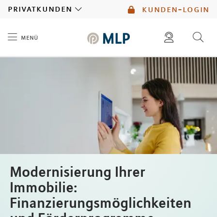
MLP
privatkunden
kunden-login
menü
Inhalt
diese website durchsuchen
mlp berater finden
Modernisierung Ihrer
Immobilie:
Finanzierungsmöglichkeiten