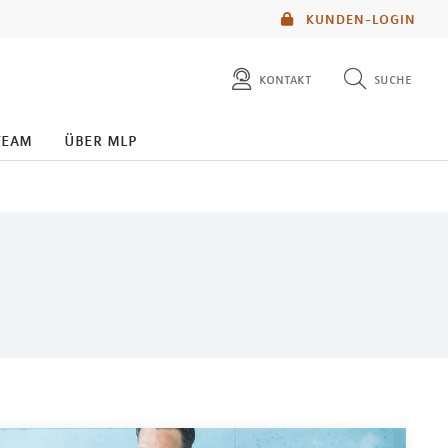
KUNDEN-LOGIN
kontakt
suche
diese website durchsuchen
team
über mlp
mlp berater finden