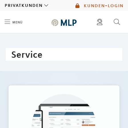
MLP
privatkunden
kunden-login
menü
Inhalt
diese website durchsuchen
mlp berater finden
Service