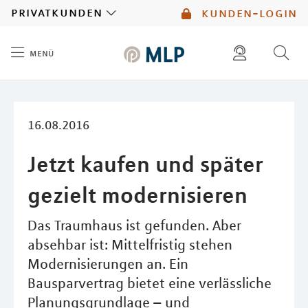
MLP
privatkunden
kunden-login
menü
Inhalt
diese website durchsuchen
mlp berater finden
16.08.2016
Jetzt kaufen und später
gezielt modernisieren
Das Traumhaus ist gefunden. Aber
absehbar ist: Mittelfristig stehen
Modernisierungen an. Ein
Bausparvertrag bietet eine verlässliche
Planungsgrundlage – und