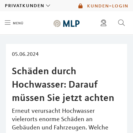
MLP
privatkunden
kunden-login
menü
Inhalt
diese website durchsuchen
mlp berater finden
05.06.2024
Schäden durch
Hochwasser: Darauf
müssen Sie jetzt achten
Erneut verursacht Hochwasser
vielerorts enorme Schäden an
Gebäuden und Fahrzeugen. Welche